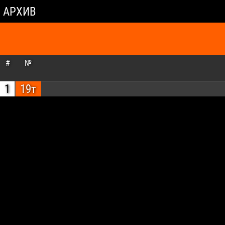
АРХИВ
#
№
1
19т