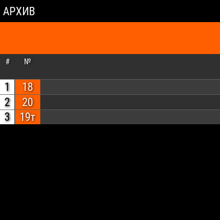
АРХИВ
#
№
1
18
2
20
3
19т