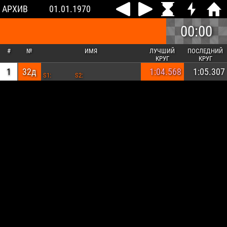
АРХИВ
01.01.1970
00:00
#
№
ИМЯ
ЛУЧШИЙ
ПОСЛЕДНИЙ
КРУГ
КРУГ
1
32д
1:04.568
1:05.307
S1:
S2: