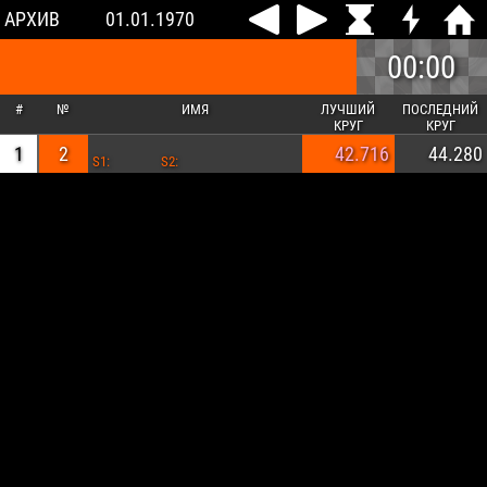
АРХИВ
01.01.1970
00:00
#
№
ИМЯ
ЛУЧШИЙ
ПОСЛЕДНИЙ
КРУГ
КРУГ
1
2
42.716
44.280
S1:
S2: