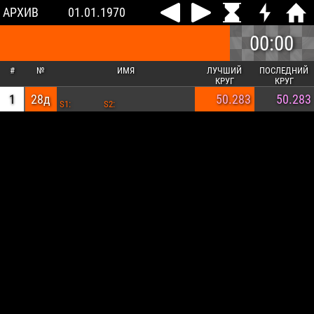
АРХИВ
01.01.1970
00:00
#
№
ИМЯ
ЛУЧШИЙ
ПОСЛЕДНИЙ
КРУГ
КРУГ
1
28д
50.283
50.283
S1:
S2: