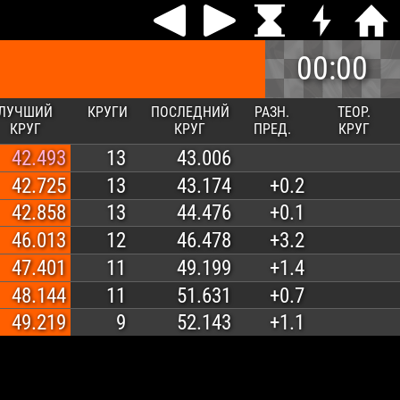
00:00
ЛУЧШИЙ
КРУГИ
ПОСЛЕДНИЙ
РАЗН.
ТЕОР.
КРУГ
КРУГ
ПРЕД.
КРУГ
42.493
13
43.006
42.725
13
43.174
+0.2
42.858
13
44.476
+0.1
46.013
12
46.478
+3.2
47.401
11
49.199
+1.4
48.144
11
51.631
+0.7
49.219
9
52.143
+1.1