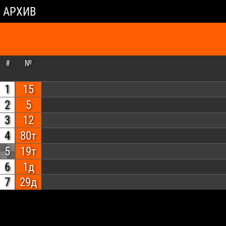
АРХИВ
#
№
1
15
2
5
3
12
4
80т
5
19т
6
1д
7
29д