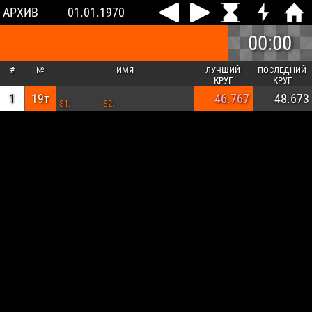
АРХИВ
01.01.1970
00:00
#
№
ИМЯ
ЛУЧШИЙ
ПОСЛЕДНИЙ
КРУГ
КРУГ
1
19т
46.767
48.673
S1:
S2: