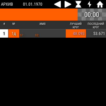
АРХИВ
01.01.1970
00:00
#
№
ИМЯ
ЛУЧШИЙ
ПОСЛЕДНИЙ
КРУГ
КРУГ
1
1д
48.093
53.671
S1:
S2: