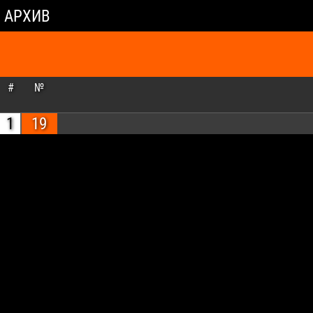
АРХИВ
#
№
1
19