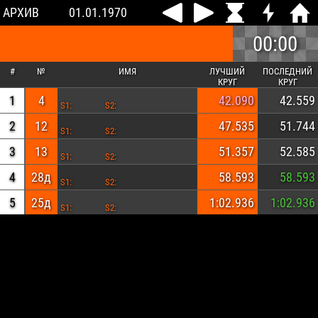
АРХИВ
01.01.1970
00:00
#
№
ИМЯ
ЛУЧШИЙ
ПОСЛЕДНИЙ
КРУГ
КРУГ
1
4
42.090
42.559
S1:
S2:
2
12
47.535
51.744
S1:
S2:
3
13
51.357
52.585
S1:
S2:
4
28д
58.593
58.593
S1:
S2:
5
25д
1:02.936
1:02.936
S1:
S2: