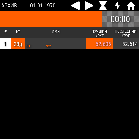
АРХИВ
01.01.1970
00:00
#
№
ИМЯ
ЛУЧШИЙ
ПОСЛЕДНИЙ
КРУГ
КРУГ
1
28д
52.605
52.614
S1:
S2: