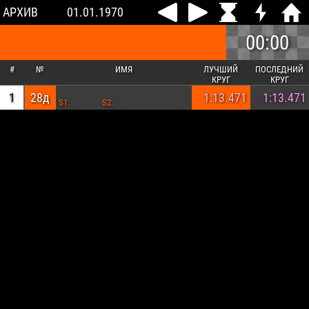
АРХИВ
01.01.1970
00:00
#
№
ИМЯ
ЛУЧШИЙ
ПОСЛЕДНИЙ
КРУГ
КРУГ
1
28д
1:13.471
1:13.471
S1:
S2: