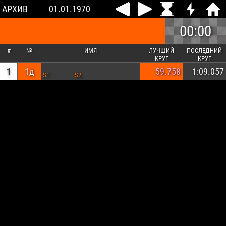
АРХИВ
01.01.1970
00:00
#
№
ИМЯ
ЛУЧШИЙ
ПОСЛЕДНИЙ
КРУГ
КРУГ
1
1д
59.758
1:09.057
S1:
S2: