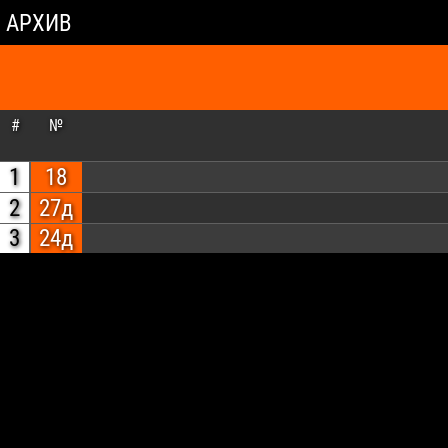
АРХИВ
#
№
1
18
2
27д
3
24д